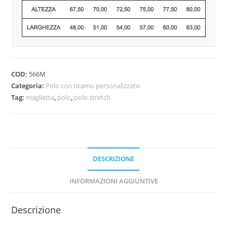
COD:
566M
Categoria:
Polo con ricamo personalizzato
Tag:
maglietta
,
polo
,
polo stretch
DESCRIZIONE
INFORMAZIONI AGGIUNTIVE
Descrizione