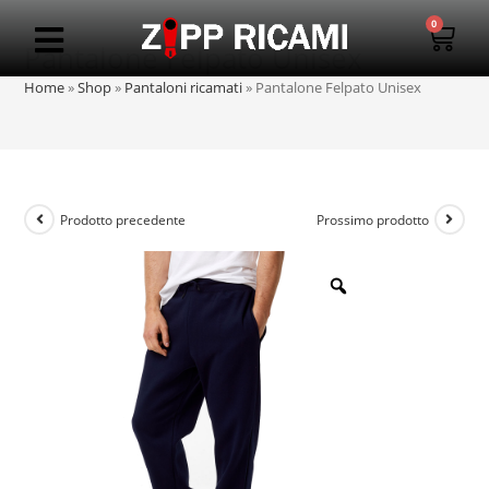
0
Pantalone Felpato Unisex
Home
»
Shop
»
Pantaloni ricamati
»
Pantalone Felpato Unisex
Prodotto precedente
Prossimo prodotto