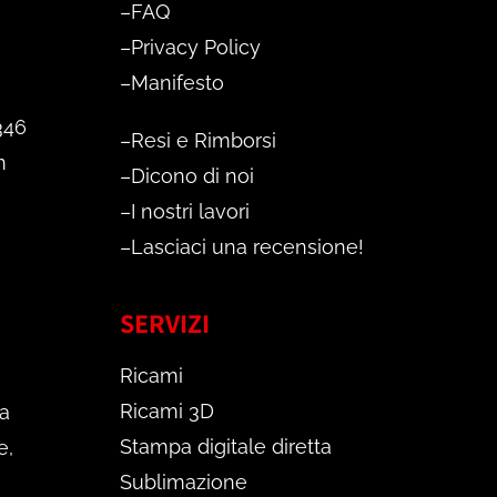
–
FAQ
–
Privacy Policy
–
Manifesto
346
–
Resi e Rimborsi
m
–
Dicono di noi
–
I nostri lavori
–
Lasciaci una recensione!
SERVIZI
Ricami
Ricami 3D
a
Stampa digitale diretta
e,
Sublimazione