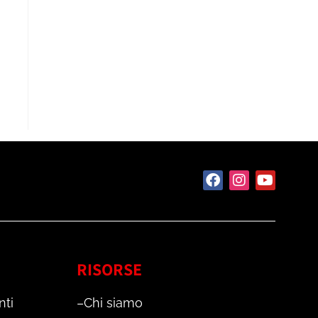
RISORSE
nti
–
Chi siamo