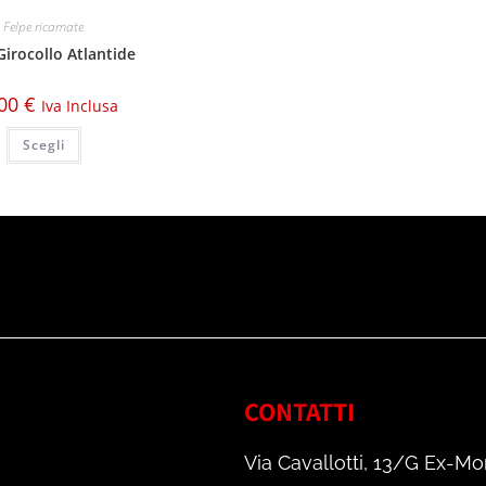
Felpe ricamate
Girocollo Atlantide
.00
€
Iva Inclusa
Scegli
CONTATTI
Via Cavallotti, 13/G Ex-Mo