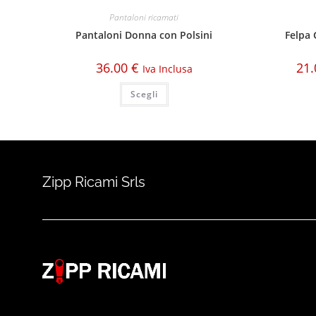
Pantaloni ricamati
Pantaloni Donna con Polsini
Felpa 
36.00
€
21
Iva Inclusa
Scegli
Zipp Ricami Srls