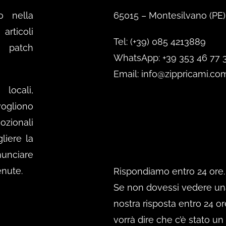
o nella
65015 – Montesilvano (PE)
rticoli
Tel: (+39) 085 4213889
e patch
WhatsApp: +39 353 46 77 
Email: info@zippricami.co
locali,
ogliono
mozionali
gliere la
nunciare
enute.
Rispondiamo entro 24 ore.
Se non dovessi vedere un
nostra risposta entro 24 or
vorrà dire che c’è stato un