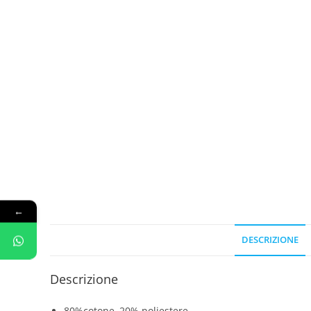
←
DESCRIZIONE
Descrizione
80%cotone, 20% poliestere