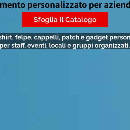
mento personalizzato per azien
Sfoglia il Catalogo
shirt, felpe, cappelli, patch e gadget person
per staff, eventi, locali e gruppi organizzati.