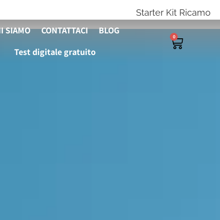
Starter Kit Ricamo
I SIAMO
CONTATTACI
BLOG
0
IENDE E PRIVATI
Test digitale gratuito