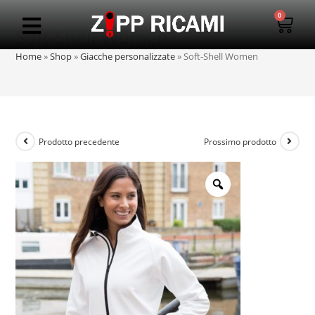
0
Soft-Shell Women
Home
»
Shop
»
Giacche personalizzate
»
Soft-Shell Women
Prodotto precedente
Prossimo prodotto