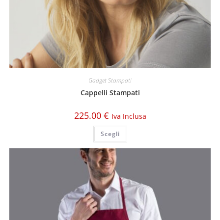
Gadget Stampati
Cappelli Stampati
225.00
€
Iva Inclusa
Scegli