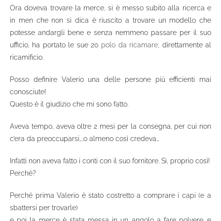
Ora doveva trovare la merce, si è messo subito alla ricerca e
in men che non si dica è riuscito a trovare un modello che
potesse andargli bene e senza nemmeno passare per il suo
ufficio, ha portato le sue 20
polo da ricamare
, direttamente al
ricamificio.
Posso definire Valerio una delle persone più efficienti mai
conosciute!
Questo è il giudizio che mi sono fatto.
Aveva tempo, aveva oltre 2 mesi per la consegna, per cui non
c’era da preoccuparsi….o almeno così credeva…
Infatti non aveva fatto i conti con il suo fornitore. Si, proprio così!
Perché?
Perché prima Valerio è stato costretto a comprare i capi (e a
sbattersi per trovarle)
e poi la merce è stata messa in un angolo a fare polvere….e