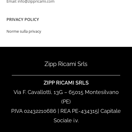
Email: info@zippricami.com
PRIVACY POLICY
Norme sulla privacy
Zipp Ricami Srls
ZIPP RICAMI SRLS
Via F. Cavallotti, 13G – 65015 Montesilvano
(PE)
P.IVA 02432210686 | REA PE-434315| Capitale
Sociale i.v.