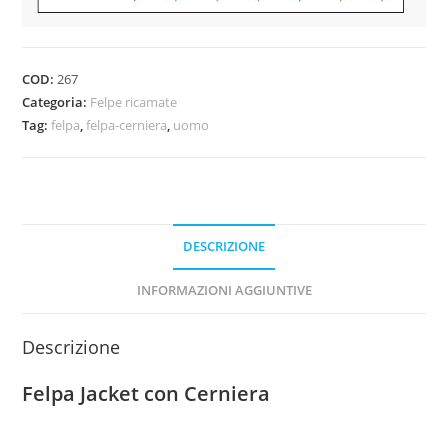
COD:
267
Categoria:
Felpe ricamate
Tag:
felpa
,
felpa-cerniera
,
uomo
DESCRIZIONE
INFORMAZIONI AGGIUNTIVE
Descrizione
Felpa Jacket con Cerniera