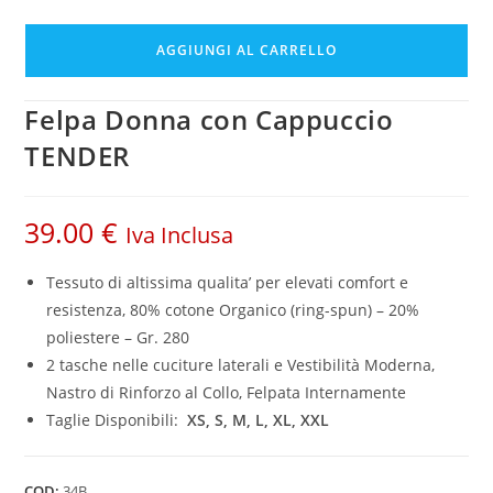
AGGIUNGI AL CARRELLO
Felpa Donna con Cappuccio
TENDER
39.00
€
Iva Inclusa
Tessuto di altissima qualita’ per elevati comfort e
resistenza, 8
0% cotone Organico (ring-spun) – 20%
poliestere – Gr. 280
2 tasche nelle cuciture laterali e Vestibilità Moderna,
Nastro di Rinforzo al Collo, Felpata Internamente
Taglie Disponibili:
XS,
S, M, L, XL, XXL
COD:
34B