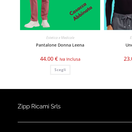
Estetica e Medicale
E
Pantalone Donna Leena
Un
44.00
€
23
Iva Inclusa
Scegli
Zipp Ricami Srls