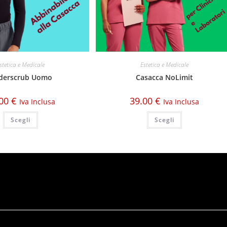
stetica e Medicale
Estetica e Medicale
derscrub Uomo
Casacca NoLimit
.00
€
39.00
€
Iva Inclusa
Iva Inclusa
Scegli
Scegli