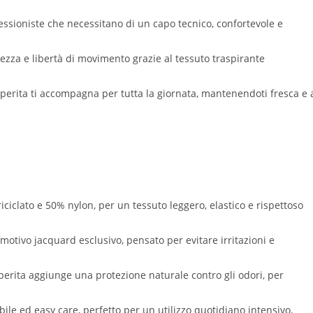
essioniste che necessitano di un capo tecnico, confortevole e
chezza e libertà di movimento grazie al tessuto traspirante
iperita ti accompagna per tutta la giornata, mantenendoti fresca e 
iclato e 50% nylon, per un tessuto leggero, elastico e rispettoso
otivo jacquard esclusivo, pensato per evitare irritazioni e
perita aggiunge una protezione naturale contro gli odori, per
bile ed easy care, perfetto per un utilizzo quotidiano intensivo.