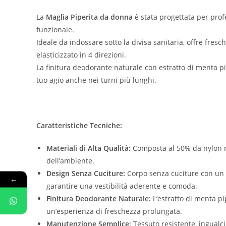
La
Maglia Piperita da donna
è stata progettata per prof
funzionale.
Ideale da indossare sotto la divisa sanitaria, offre fres
elasticizzato in 4 direzioni.
La finitura deodorante naturale con estratto di menta p
tuo agio anche nei turni più lunghi.
Caratteristiche Tecniche:
Materiali di Alta Qualità:
Composta al 50% da nylon ric
dell’ambiente.
Design Senza Cuciture:
Corpo senza cuciture con un m
←
garantire una vestibilità aderente e comoda.
Finitura Deodorante Naturale:
L’estratto di menta pi
un’esperienza di freschezza prolungata.
Manutenzione Semplice:
Tessuto resistente, ingualci