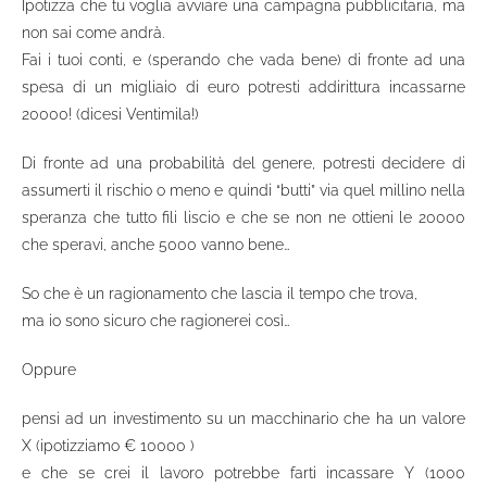
Ipotizza che tu voglia avviare una campagna pubblicitaria, ma
non sai come andrà.
Fai i tuoi conti, e (sperando che vada bene) di fronte ad una
spesa di un migliaio di euro potresti addirittura incassarne
20000! (dicesi Ventimila!)
Di fronte ad una probabilità del genere, potresti decidere di
assumerti il rischio o meno e quindi “butti” via quel millino nella
speranza che tutto fili liscio e che se non ne ottieni le 20000
che speravi, anche 5000 vanno bene…
So che è un ragionamento che lascia il tempo che trova,
ma io sono sicuro che ragionerei così…
Oppure
pensi ad un investimento su un macchinario che ha un valore
X (ipotizziamo € 10000 )
e che se crei il lavoro potrebbe farti incassare Y (1000