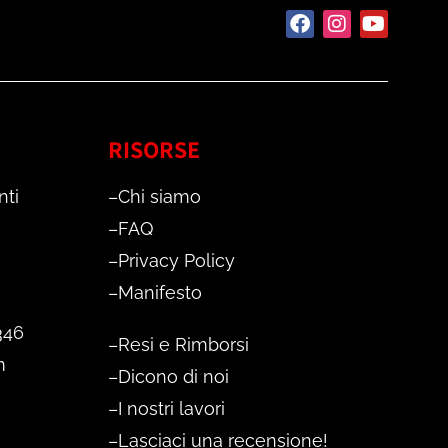
RISORSE
nti
–
Chi siamo
–
FAQ
–
Privacy Policy
–
Manifesto
346
–
Resi e Rimborsi
m
–
Dicono di noi
–
I nostri lavori
–
Lasciaci una recensione!