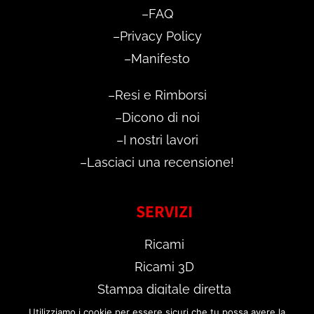
–
FAQ
–
Privacy Policy
–
Manifesto
–
Resi e Rimborsi
–
Dicono di noi
–
I nostri lavori
–
Lasciaci una recensione!
SERVIZI
Ricami
Ricami 3D
Stampa digitale diretta
Sublimazione
Utilizziamo i cookie per essere sicuri che tu possa avere la