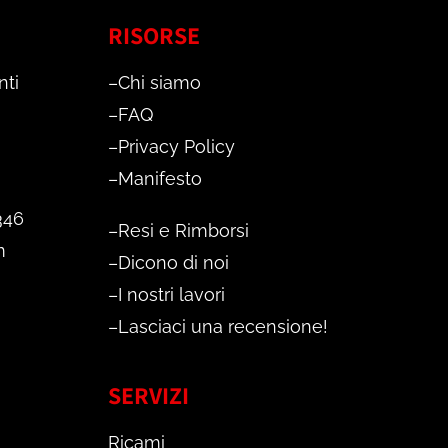
RISORSE
nti
–
Chi siamo
–
FAQ
–
Privacy Policy
–
Manifesto
346
–
Resi e Rimborsi
m
–
Dicono di noi
–
I nostri lavori
–
Lasciaci una recensione!
SERVIZI
Ricami