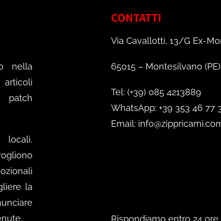
CONTATTI
Via Cavallotti, 13/G Ex-Mo
o nella
65015 – Montesilvano (PE)
rticoli
Tel: (+39) 085 4213889
e patch
WhatsApp: +39 353 46 77 
Email: info@zippricami.co
locali,
ogliono
mozionali
gliere la
nunciare
enute.
Rispondiamo entro 24 ore.