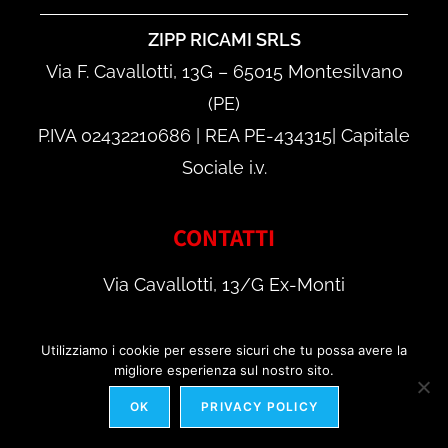
ZIPP RICAMI SRLS
Via F. Cavallotti, 13G – 65015 Montesilvano
(PE)
P.IVA 02432210686 | REA PE-434315| Capitale
Sociale i.v.
CONTATTI
Via Cavallotti, 13/G Ex-Monti
65015 – Montesilvano (PE)
Utilizziamo i cookie per essere sicuri che tu possa avere la
migliore esperienza sul nostro sito.
Tel: (+39) 085 4213889
OK
PRIVACY POLICY
WhatsApp: +39 353 46 77 346