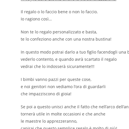
Il regalo o lo faccio bene o non lo faccio.
Io ragiono così…
Non te lo regalo personalizzato e basta,
te lo confeziono anche con una nostra bustina!
In questo modo potrai darlo a tuo figlio facendogli una 
vederlo contento, e quando avrà scartato il regalo
vedrai che lo indosserà sicuramente!!!
I bimbi vanno pazzi per queste cose,
e noi genitori non vediamo l’ora di guardarli
che impazziscono di gioia!
Se poi a questo unisci anche il fatto che nell’arco dell’a
tornerà utile in molte occasioni e che anche
le maestre lo apprezzeranno,
capirai che questo semplice regalo è molto di più!