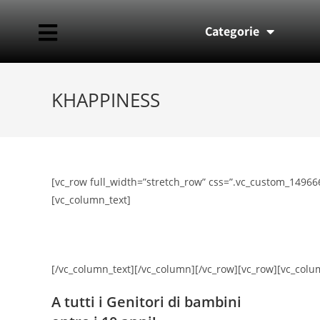
Categorie
KHAPPINESS
[vc_row full_width=”stretch_row” css=”.vc_custom_1496
[vc_column_text]
[/vc_column_text][/vc_column][/vc_row][vc_row][vc_colu
A tutti i Genitori di bambini