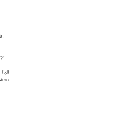
à,
i?”
figli
ssimo