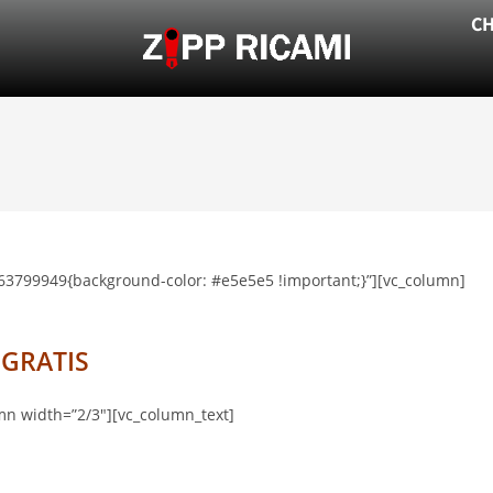
CH
663799949{background-color: #e5e5e5 !important;}”][vc_column]
GRATIS
mn width=”2/3″][vc_column_text]