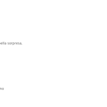
bella sorpresa,
nno