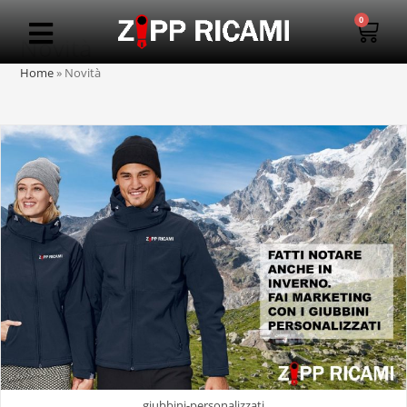
0
Novità
Home
»
Novità
giubbini-personalizzati