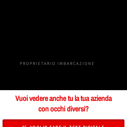
avervi trovati.
Se avrò bisogno di ulteriori lavori di
ricamo contatterò sicuramente voi e
non mancherò nel consigliarvi agli
amici.
Alberto M. – Millesimo -SV-
PROPRIETARIO IMBARCAZIONE
Vuoi vedere anche tu la tua azienda
con occhi diversi?