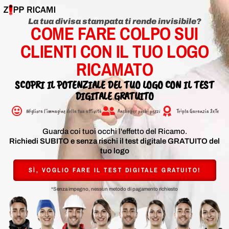
La tua divisa stampata ti rende invisibile?
COME FARE COLPO SUI
CLIENTI CON IL TUO LOGO
RICAMATO
SCOPRI IL POTENZIALE DEL TUO LOGO CON IL TEST
DIGITALE GRATUITO​
Migliora l'immagine della tua attività
Anche per pochi pezzi
Tripla Garanzia 3xTe
Guarda coi tuoi occhi l'effetto del Ricamo.
Richiedi SUBITO e senza rischi il test digitale GRATUITO del
tuo logo
SÌ, VOGLIO FARE IL TEST DIGITALE GRATUITO!
*Senza impegno, nessun metodo di pagamento richiesto