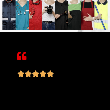





La merce è arrivata puntualissima e
le polo sono perfette!
Devo complimentarmi con voi per la